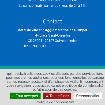
Jeudi : 10h00-12h30 / 13h30-17h
Le samedi matin sur rendez-vous de 9h à 12h
Contact
Hôtel de ville et d'agglomération de Quimper
44 place Saint-Corentin
CS 26004 - 29107 Quimper cedex
02 98 98 89 89 -
contact@quimper.bzh
quimper.bzh utilise des cookies déposés par des services tiers
Accueil
Plan du site
pour mesurer les audiences, pour des fonctionnalités de partage
Protection des données et
Accessibilité : non conforme
sur les réseaux sociaux et d’affichage de vidéo. En poursuivant
gestion des cookies
votre navigation, vous acceptez notre politique de confidentialité
Mentions légales et crédits
Contact
et l'utilisation de ces cookies.
Tout accepter
Tout refuser
Personnaliser
Politique de confidentialité