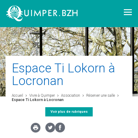
Vivre à Quimper
Espace Ti Lokorn à
Locronan
Découvrir Quimper
Accueil
Vivre à Quimper
Association
Réserver une salle
Quimper demain
Espace Ti Lokorn à Locronan
Voir plus de rubriques
Quimper citoyenne
L'agglomération