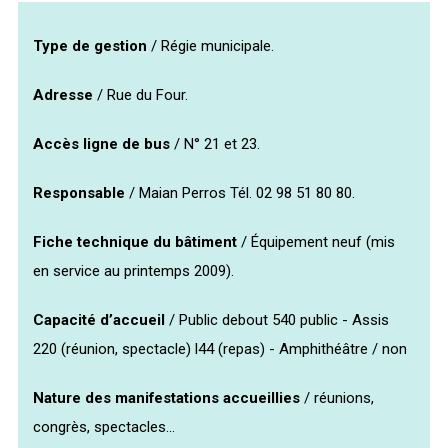
Type de gestion
/ Régie municipale.
Adresse
/ Rue du Four.
Météo/UV
Webcams
Select Language
▼
Accès ligne de bus
/ N° 21 et 23.
BREZHONEG
Responsable
/ Maian Perros Tél. 02 98 51 80 80.
Fiche technique du bâtiment
/ Équipement neuf (mis
en service au printemps 2009).
Capacité d’accueil
/ Public debout 540 public - Assis
220 (réunion, spectacle) l44 (repas) - Amphithéâtre / non
Nature des manifestations accueillies
/ réunions,
congrès, spectacles…