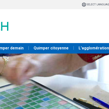
SELECT LANGUA
mper demain
Quimper citoyenne
L'agglomération