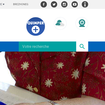
BREZHONEG
GE
▼
Météo/UV
Webcams