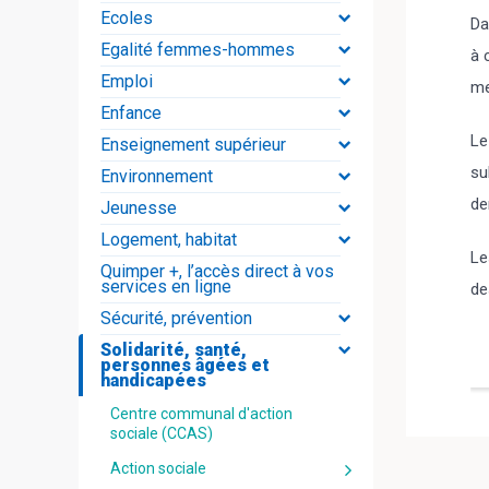
Ecoles
Da
Egalité femmes-hommes
à 
Emploi
me
Enfance
L
Enseignement supérieur
su
Environnement
de
Jeunesse
Logement, habitat
Le
Quimper +, l’accès direct à vos
services en ligne
de
Sécurité, prévention
Solidarité, santé,
personnes âgées et
handicapées
Centre communal d'action
sociale (CCAS)
Action sociale