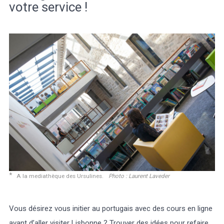
votre service !
Météo/UV
Webcams
Select Language
▼
BREZHONEG
A la mediathèque des Ursulines.
Photo : Laurent Laveder
Vous désirez vous initier au portugais avec des cours en ligne
avant d’aller visiter Lisbonne ? Trouver des idées pour refaire