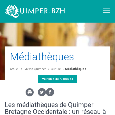
Vivre à Quimper
Médiathèques
Découvrir Quimper
Accueil
Vivre à Quimper
Culture
Médiathèques
Voir plus de rubriques
Quimper demain
Quimper citoyenne
Les médiathèques de Quimper
Bretagne Occidentale : un réseau à
L'agglomération