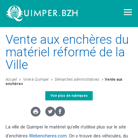
Vente aux enchères du
matériel réformé de la
Ville
Vivre à Quimper
Découvrir Quimper
Accueil
Vivre à Quimper
Démarches administratives
Vente aux
enchères
Voir plus de rubriques
Quimper demain
Quimper citoyenne
La ville de Quimper le matériel qu’elle n’utilise plus sur le site
L'agglomération
d’enchères
Webencheres.com
. On y trouve des véhicules, du