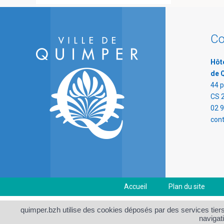
Co
Hôte
de 
44 p
CS 
02 9
con
Accueil
Plan du site
quimper.bzh utilise des cookies déposés par des services tiers
navigati