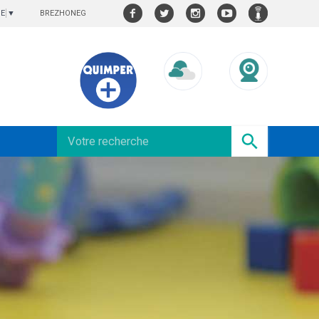
BREZHONEG
GE
▼
Météo/UV
Webcams