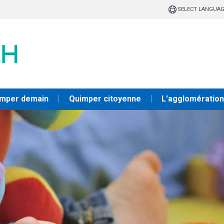
SELECT LANGUA
mper demain
Quimper citoyenne
L'agglomération