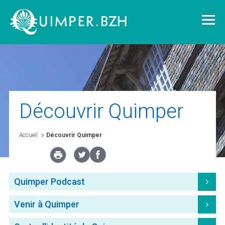
Vivre à Quimper
Découvrir Quimper
Découvrir Quimper
Accueil
Découvrir Quimper
Quimper demain
Quimper Podcast
Quimper citoyenne
Venir à Quimper
L'agglomération