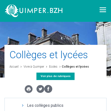
Vivre à Quimper
Collèges et lycées
Découvrir Quimper
Accueil
Vivre à Quimper
Ecoles
Collèges et lycées
Voir plus de rubriques
Quimper demain
Quimper citoyenne
Les collèges publics
L'agglomération