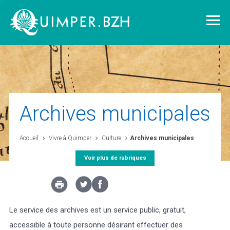
Vivre à Quimper
Archives municipales
Découvrir Quimper
Accueil
Vivre à Quimper
Culture
Archives municipales
Voir plus de rubriques
Quimper demain
Quimper citoyenne
Le service des archives est un service public, gratuit,
L'agglomération
accessible à toute personne désirant effectuer des