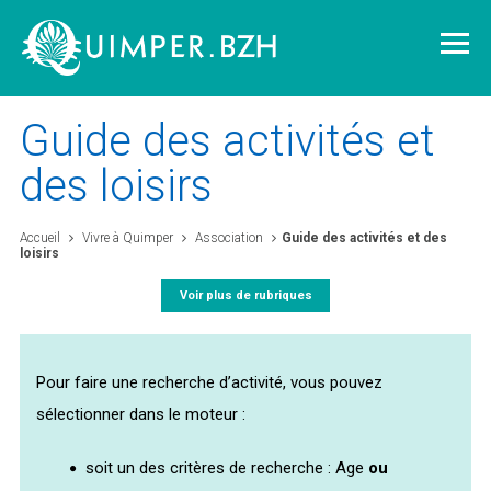
Guide des activités et
des loisirs
Vivre à Quimper
Accueil
Vivre à Quimper
Association
Guide des activités et des
loisirs
Découvrir Quimper
Voir plus de rubriques
Quimper demain
Pour faire une recherche d’activité, vous pouvez
Quimper citoyenne
sélectionner dans le moteur :
soit un des critères de recherche : Age
ou
L'agglomération