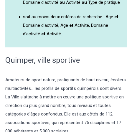
Domaine d’activité
ou
Activité
ou
Type de pratique
soit au moins deux critères de recherche : Age
et
Domaine d’activité, Age
et
Activité, Domaine
d’activité
et
Activité...
Météo/UV
Webcams
Select Language
▼
BREZHONEG
Quimper, ville sportive
Amateurs de sport nature, pratiquants de haut niveau, écoliers
multiactivités... les profils de sportifs quimpérois sont divers.
La Ville s'attache à mettre en œuvre une politique sportive en
direction du plus grand nombre, tous niveaux et toutes
catégories d'âges confondus. Elle est aux côtés de 112
associations sportives, qui représentent 75 disciplines et 17
000 adhérents et 5 000 scolaires.