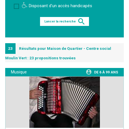
Disposant d'un accès handicapés
Lancer la recherche
23
Résultats pour Maison de Quartier - Centre social
Moulin Vert : 23 propositions trouvées
Musique
DE 6 À 99 ANS