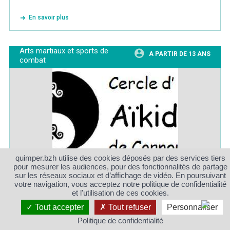
En savoir plus
Arts martiaux et sports de
A PARTIR DE 13 ANS
combat
quimper.bzh utilise des cookies déposés par des services tiers
pour mesurer les audiences, pour des fonctionnalités de partage
Aïkido
sur les réseaux sociaux et d’affichage de vidéo. En poursuivant
votre navigation, vous acceptez notre politique de confidentialité
Art martial non violent et sans compétition
et l'utilisation de ces cookies.
Tout accepter
Tout refuser
Personnaliser
En savoir plus
Politique de confidentialité