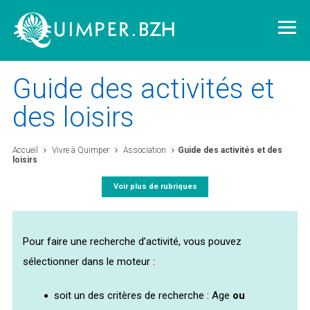
Guide des activités et
des loisirs
Vivre à Quimper
Accueil
Vivre à Quimper
Association
Guide des activités et des
loisirs
Découvrir Quimper
Voir plus de rubriques
Quimper demain
Pour faire une recherche d’activité, vous pouvez
Quimper citoyenne
sélectionner dans le moteur :
soit un des critères de recherche : Age
ou
L'agglomération