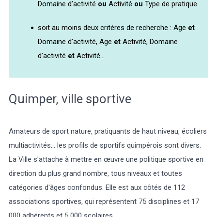
Domaine d’activité
ou
Activité
ou
Type de pratique
soit au moins deux critères de recherche : Age
et
Domaine d’activité, Age
et
Activité, Domaine
d’activité
et
Activité...
Météo/UV
Webcams
Select Language
▼
BREZHONEG
Quimper, ville sportive
Amateurs de sport nature, pratiquants de haut niveau, écoliers
multiactivités... les profils de sportifs quimpérois sont divers.
La Ville s'attache à mettre en œuvre une politique sportive en
direction du plus grand nombre, tous niveaux et toutes
catégories d'âges confondus. Elle est aux côtés de 112
associations sportives, qui représentent 75 disciplines et 17
000 adhérents et 5 000 scolaires.