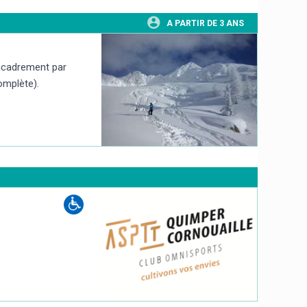
A PARTIR DE 3 ANS
encadrement par
omplète).