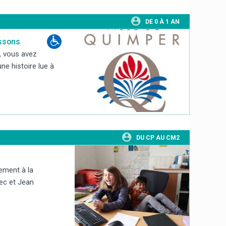
DE 0 À 1 AN
issons
, vous avez
ne histoire lue à
DU CP AU CM2
ement à la
hec et Jean