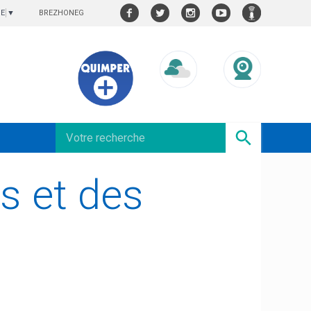
BREZHONEG
GE
▼
Météo/UV
Webcams
és et des