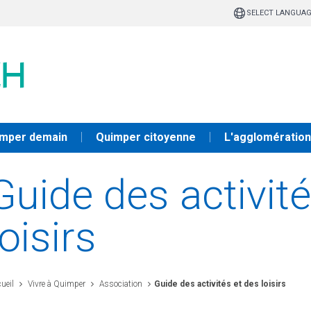
SELECT LANGUA
mper demain
Quimper citoyenne
L'agglomération
Guide des activit
loisirs
ueil
Vivre à Quimper
Association
Guide des activités et des loisirs