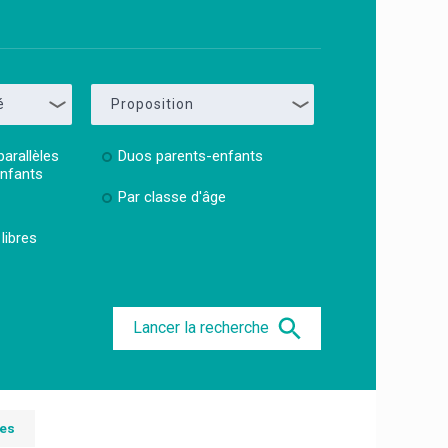
é
Proposition
parallèles
Duos parents-enfants
enfants
Par classe d'âge
libres
Lancer la recherche
ées