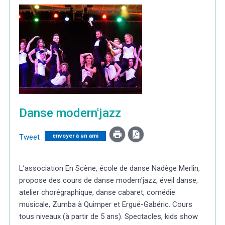
Météo/UV
Webcams
Select Language
▼
BREZHONEG
Danse modern'jazz
Tweet
envoyer à un ami
L’association En Scène, école de danse Nadège Merlin,
propose des cours de danse modern'jazz, éveil danse,
atelier chorégraphique, danse cabaret, comédie
musicale, Zumba à Quimper et Ergué-Gabéric. Cours
tous niveaux (à partir de 5 ans). Spectacles, kids show