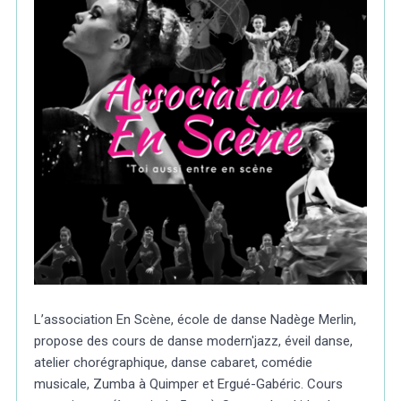
L’association En Scène, école de danse Nadège Merlin,
propose des cours de danse modern'jazz, éveil danse,
atelier chorégraphique, danse cabaret, comédie
musicale, Zumba à Quimper et Ergué-Gabéric. Cours