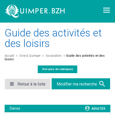
Guide des activités et
des loisirs
Vivre à Quimper
Accueil
Vivre à Quimper
Association
Guide des activités et des
loisirs
Découvrir Quimper
Voir plus de rubriques
Quimper demain
Retour à la liste
Modifier ma recherche
Quimper citoyenne
Danse
ADULTES
L'agglomération