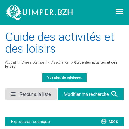
Guide des activités et
des loisirs
Vivre à Quimper
Accueil
Vivre à Quimper
Association
Guide des activités et des
loisirs
Découvrir Quimper
Voir plus de rubriques
Quimper demain
Retour à la liste
Modifier ma recherche
Quimper citoyenne
Expression scénique
ADOS
L'agglomération