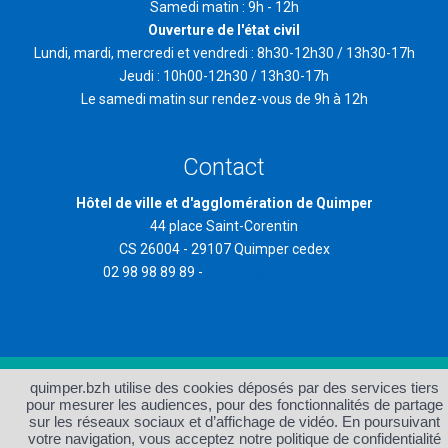
Samedi matin : 9h - 12h
Ouverture de l'état civil
Lundi, mardi, mercredi et vendredi : 8h30-12h30 / 13h30-17h
Jeudi : 10h00-12h30 / 13h30-17h
Le samedi matin sur rendez-vous de 9h à 12h
Contact
Hôtel de ville et d'agglomération de Quimper
44 place Saint-Corentin
CS 26004 - 29107 Quimper cedex
02 98 98 89 89 -
contact@quimper.bzh
quimper.bzh utilise des cookies déposés par des services tiers
Accueil
Plan du site
pour mesurer les audiences, pour des fonctionnalités de partage
Protection des données et
Accessibilité : non conforme
sur les réseaux sociaux et d’affichage de vidéo. En poursuivant
gestion des cookies
votre navigation, vous acceptez notre politique de confidentialité
Mentions légales et crédits
Contact