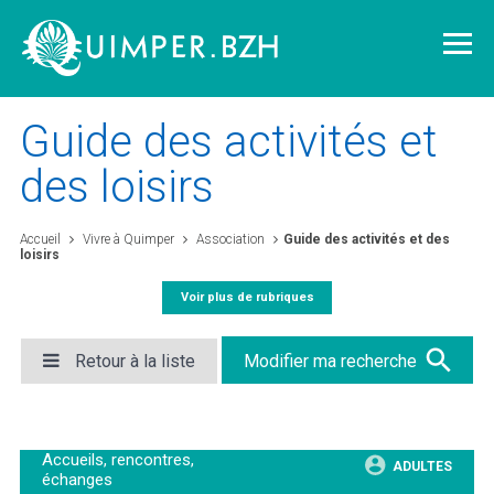
Guide des activités et
des loisirs
Vivre à Quimper
Accueil
Vivre à Quimper
Association
Guide des activités et des
loisirs
Découvrir Quimper
Voir plus de rubriques
Quimper demain
Retour à la liste
Modifier ma recherche
Quimper citoyenne
Accueils, rencontres,
ADULTES
L'agglomération
échanges