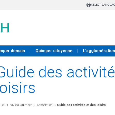
SELECT LANGUA
mper demain
Quimper citoyenne
L'agglomération
Guide des activit
loisirs
ueil
Vivre à Quimper
Association
Guide des activités et des loisirs