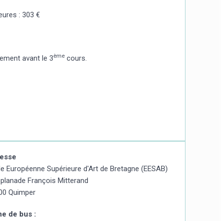
eures : 303 €
ème
vement avant le 3
cours.
esse
le Européenne Supérieure d'Art de Bretagne (EESAB)
splanade François Mitterand
00 Quimper
ne de bus :