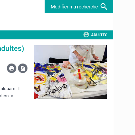
Modifier ma recherche
ADULTES
adultes)
louarn. Il
tion, à