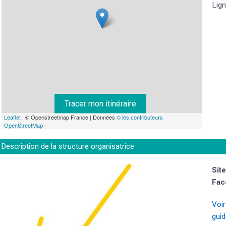
Lign
Tracer mon itinéraire
Leaflet
| © Openstreetmap France | Données
© les contributeurs
OpenStreetMap
Description de la structure organisatrice
Site
Fac
Voir
guid