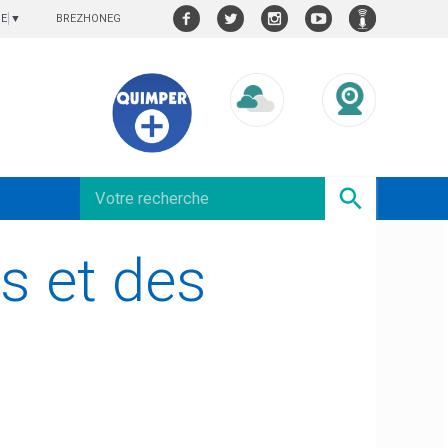
BREZHONEG
GE
▼
Météo/UV
Webcams
és et des