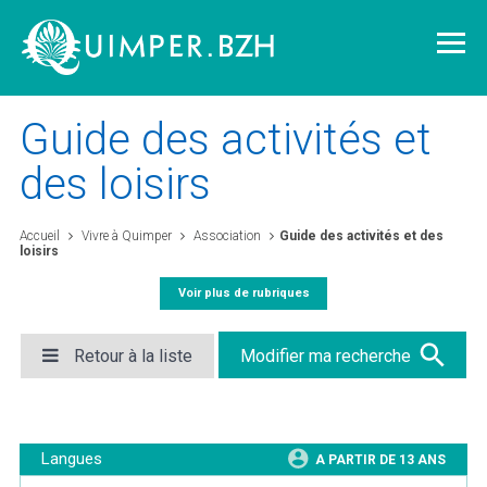
Guide des activités et
des loisirs
Vivre à Quimper
Accueil
Vivre à Quimper
Association
Guide des activités et des
loisirs
Découvrir Quimper
Voir plus de rubriques
Quimper demain
Retour à la liste
Modifier ma recherche
Quimper citoyenne
Langues
A PARTIR DE 13 ANS
L'agglomération