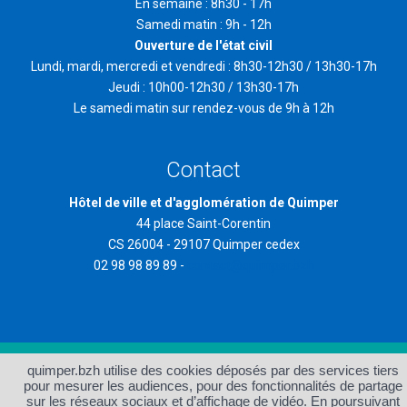
En semaine : 8h30 - 17h
Samedi matin : 9h - 12h
Ouverture de l'état civil
Lundi, mardi, mercredi et vendredi : 8h30-12h30 / 13h30-17h
Jeudi : 10h00-12h30 / 13h30-17h
Le samedi matin sur rendez-vous de 9h à 12h
Contact
Hôtel de ville et d'agglomération de Quimper
44 place Saint-Corentin
CS 26004 - 29107 Quimper cedex
02 98 98 89 89 -
contact@quimper.bzh
quimper.bzh utilise des cookies déposés par des services tiers
Accueil
Plan du site
pour mesurer les audiences, pour des fonctionnalités de partage
Protection des données et
Accessibilité : non conforme
sur les réseaux sociaux et d’affichage de vidéo. En poursuivant