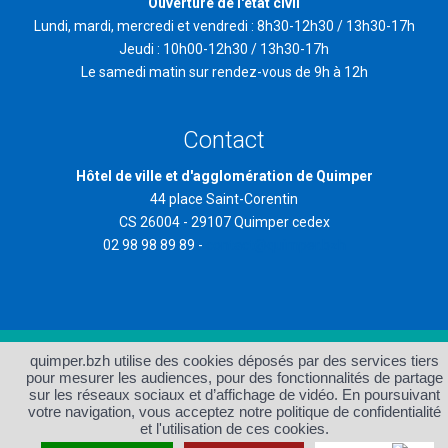
Ouverture de l'état civil
Lundi, mardi, mercredi et vendredi : 8h30-12h30 / 13h30-17h
Jeudi : 10h00-12h30 / 13h30-17h
Le samedi matin sur rendez-vous de 9h à 12h
Contact
Hôtel de ville et d'agglomération de Quimper
44 place Saint-Corentin
CS 26004 - 29107 Quimper cedex
02 98 98 89 89 -
contact@quimper.bzh
quimper.bzh utilise des cookies déposés par des services tiers
Accueil
Plan du site
pour mesurer les audiences, pour des fonctionnalités de partage
Protection des données et
Accessibilité : non conforme
sur les réseaux sociaux et d’affichage de vidéo. En poursuivant
gestion des cookies
votre navigation, vous acceptez notre politique de confidentialité
Mentions légales et crédits
Contact
et l'utilisation de ces cookies.