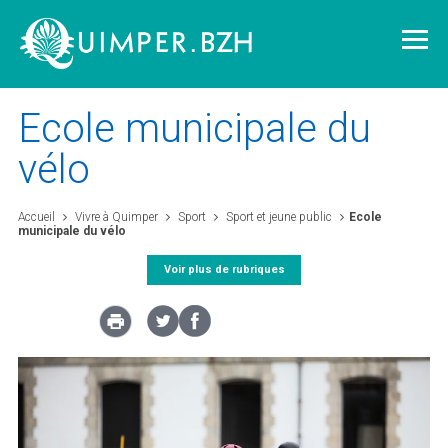
Ecole municipale du
vélo
Vivre à Quimper
Accueil
Vivre à Quimper
Sport
Sport et jeune public
Ecole
municipale du vélo
Découvrir Quimper
Voir plus de rubriques
Quimper demain
Quimper citoyenne
L'agglomération