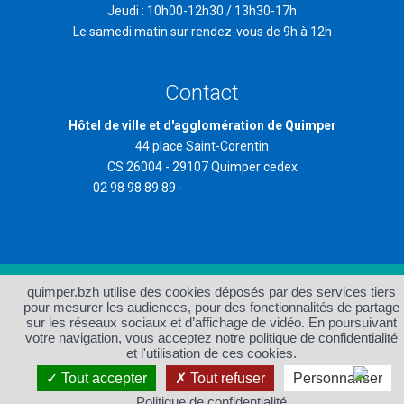
Jeudi : 10h00-12h30 / 13h30-17h
Le samedi matin sur rendez-vous de 9h à 12h
Contact
Hôtel de ville et d'agglomération de Quimper
44 place Saint-Corentin
CS 26004 - 29107 Quimper cedex
02 98 98 89 89 -
contact@quimper.bzh
quimper.bzh utilise des cookies déposés par des services tiers
Accueil
Plan du site
pour mesurer les audiences, pour des fonctionnalités de partage
Protection des données et
Accessibilité : non conforme
sur les réseaux sociaux et d’affichage de vidéo. En poursuivant
gestion des cookies
votre navigation, vous acceptez notre politique de confidentialité
Mentions légales et crédits
Contact
et l'utilisation de ces cookies.
Tout accepter
Tout refuser
Personnaliser
Politique de confidentialité