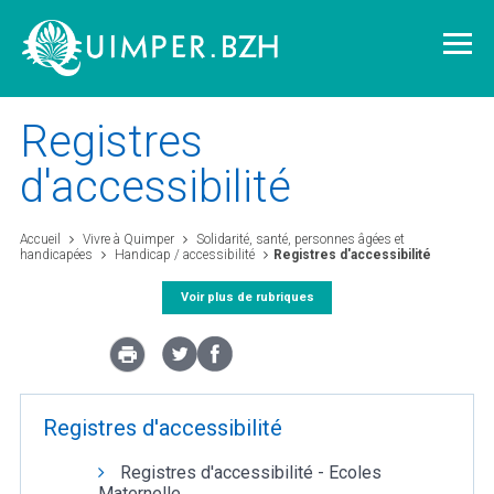
Registres
d'accessibilité
Vivre à Quimper
Accueil
Vivre à Quimper
Solidarité, santé, personnes âgées et
handicapées
Handicap / accessibilité
Registres d'accessibilité
Découvrir Quimper
Voir plus de rubriques
Quimper demain
Quimper citoyenne
Registres d'accessibilité
Registres d'accessibilité - Ecoles
L'agglomération
Maternelle