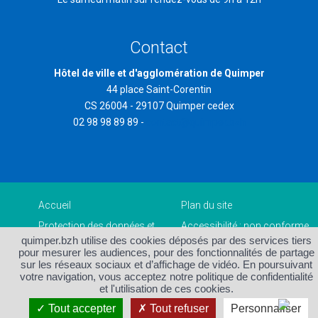
Contact
Hôtel de ville et d'agglomération de Quimper
44 place Saint-Corentin
CS 26004 - 29107 Quimper cedex
02 98 98 89 89 -
contact@quimper.bzh
Accueil
Plan du site
Protection des données et
Accessibilité : non conforme
gestion des cookies
quimper.bzh utilise des cookies déposés par des services tiers
Mentions légales et crédits
Contact
pour mesurer les audiences, pour des fonctionnalités de partage
sur les réseaux sociaux et d’affichage de vidéo. En poursuivant
votre navigation, vous acceptez notre politique de confidentialité
et l'utilisation de ces cookies.
Tout accepter
Tout refuser
Personnaliser