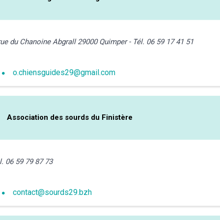
rue du Chanoine Abgrall 29000 Quimper - Tél. 06 59 17 41 51
o.chiensguides29@gmail.com
Association des sourds du Finistère
l. 06 59 79 87 73
contact@sourds29.bzh