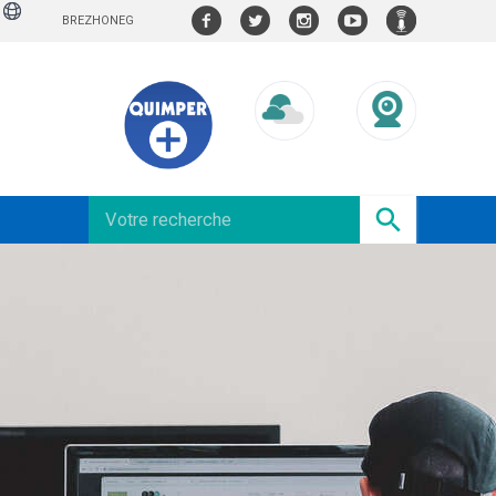
BREZHONEG
Météo/UV
Webcams