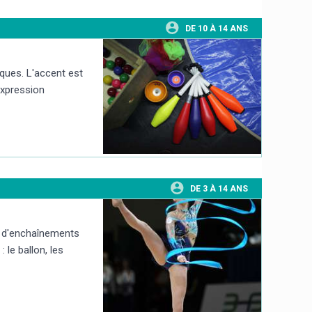
DE 10 À 14 ANS
ques. L'accent est
'expression
DE 3 À 14 ANS
on d'enchaînements
 le ballon, les