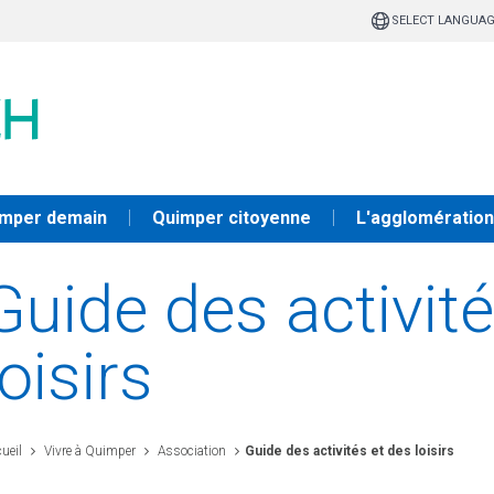
SELECT LANGUA
mper demain
Quimper citoyenne
L'agglomération
Guide des activit
loisirs
ueil
Vivre à Quimper
Association
Guide des activités et des loisirs