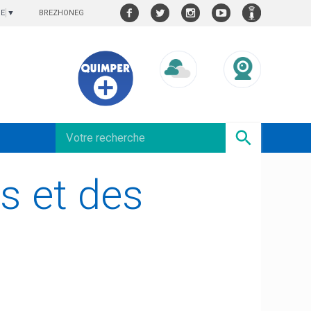
BREZHONEG
GE
▼
Météo/UV
Webcams
és et des