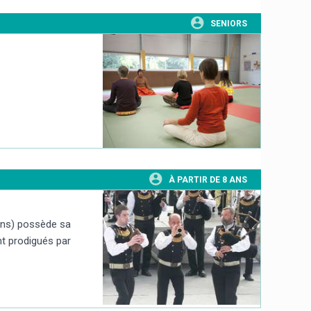
SENIORS
À PARTIR DE 8 ANS
ons) possède sa
t prodigués par