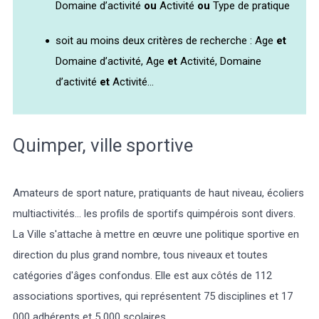
Domaine d’activité
ou
Activité
ou
Type de pratique
soit au moins deux critères de recherche : Age
et
Domaine d’activité, Age
et
Activité, Domaine
d’activité
et
Activité...
Météo/UV
Webcams
Select Language
▼
BREZHONEG
Quimper, ville sportive
Amateurs de sport nature, pratiquants de haut niveau, écoliers
multiactivités... les profils de sportifs quimpérois sont divers.
La Ville s'attache à mettre en œuvre une politique sportive en
direction du plus grand nombre, tous niveaux et toutes
catégories d'âges confondus. Elle est aux côtés de 112
associations sportives, qui représentent 75 disciplines et 17
000 adhérents et 5 000 scolaires.