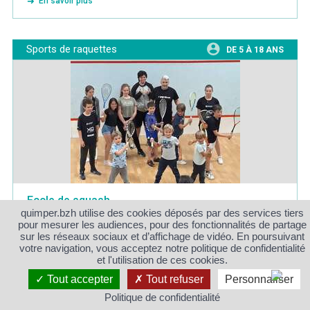
En savoir plus
Sports de raquettes
DE 5 À 18 ANS
Ecole de squash
quimper.bzh utilise des cookies déposés par des services tiers
La première école de squash du Sud Finistère a été créée
pour mesurer les audiences, pour des fonctionnalités de partage
en Septembre 2019. Encadré par trois éducateurs
sur les réseaux sociaux et d’affichage de vidéo. En poursuivant
votre navigation, vous acceptez notre politique de confidentialité
diplômés par la Fédération Française de Squash, votre
et l'utilisation de ces cookies.
enfant va découvrir les joies de ce sport à la fois ludique,
Tout accepter
Tout refuser
Personnaliser
[...]
Politique de confidentialité