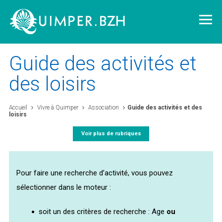
Guide des activités et
des loisirs
Vivre à Quimper
Accueil
Vivre à Quimper
Association
Guide des activités et des
loisirs
Découvrir Quimper
Voir plus de rubriques
Quimper demain
Pour faire une recherche d’activité, vous pouvez
Quimper citoyenne
sélectionner dans le moteur :
soit un des critères de recherche : Age
ou
L'agglomération