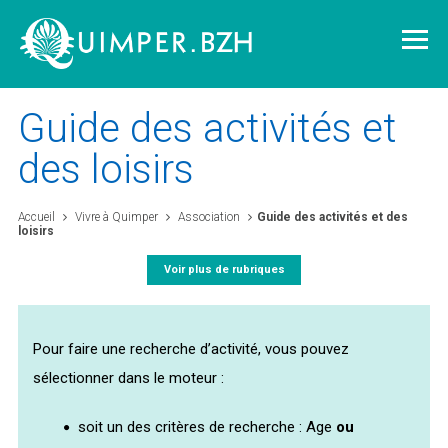
Guide des activités et
des loisirs
Vivre à Quimper
Accueil
Vivre à Quimper
Association
Guide des activités et des
loisirs
Découvrir Quimper
Voir plus de rubriques
Quimper demain
Pour faire une recherche d’activité, vous pouvez
Quimper citoyenne
sélectionner dans le moteur :
soit un des critères de recherche : Age
ou
L'agglomération