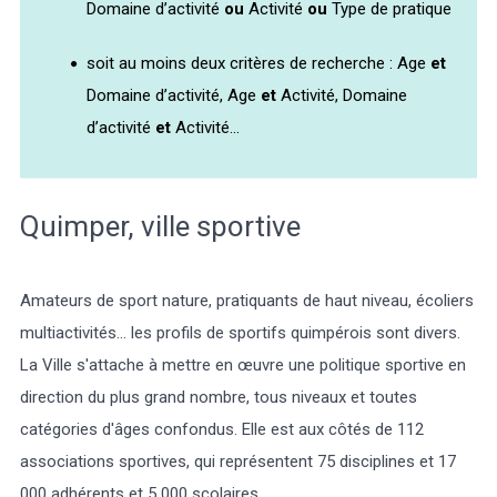
Domaine d’activité
ou
Activité
ou
Type de pratique
soit au moins deux critères de recherche : Age
et
Domaine d’activité, Age
et
Activité, Domaine
d’activité
et
Activité...
Météo/UV
Webcams
Select Language
▼
BREZHONEG
Quimper, ville sportive
Amateurs de sport nature, pratiquants de haut niveau, écoliers
multiactivités... les profils de sportifs quimpérois sont divers.
La Ville s'attache à mettre en œuvre une politique sportive en
direction du plus grand nombre, tous niveaux et toutes
catégories d'âges confondus. Elle est aux côtés de 112
associations sportives, qui représentent 75 disciplines et 17
000 adhérents et 5 000 scolaires.