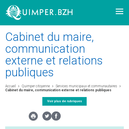
Cabinet du maire,
communication
externe et relations
Vivre à Quimper
publiques
Découvrir Quimper
Accueil
Quimper citoyenne
Services municipaux et communautaires
Cabinet du maire, communication externe et relations publiques
Quimper demain
Voir plus de rubriques
Quimper citoyenne
L'agglomération