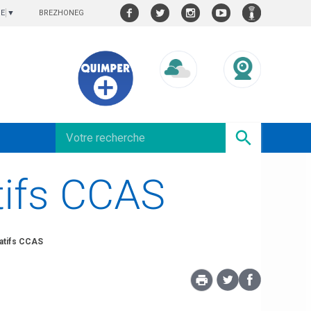
BREZHONEG
GE
▼
Météo/UV
Webcams
tifs CCAS
atifs CCAS