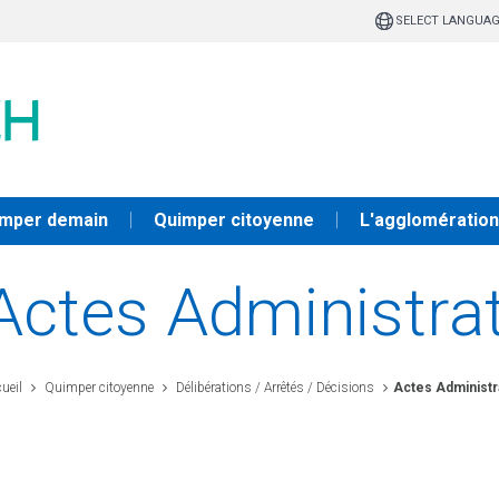
SELECT LANGUA
mper demain
Quimper citoyenne
L'agglomération
Actes Administra
ueil
Quimper citoyenne
Délibérations / Arrêtés / Décisions
Actes Administr