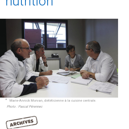
nutrition
Météo/UV
Webcams
Select Language
▼
BREZHONEG
Marie-Annick Morvan, diététicienne à la cuisine centrale.
Photo : Pascal Pérennec