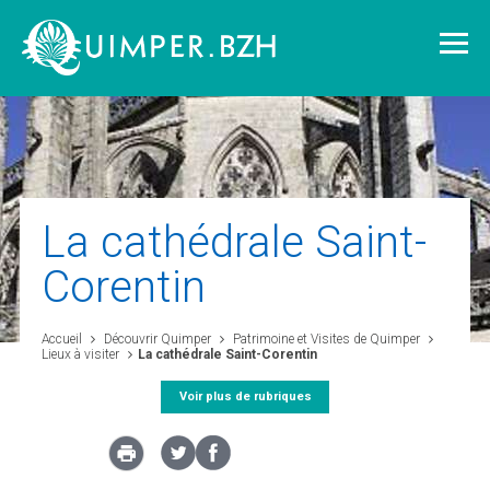
Vivre à Quimper
La cathédrale Saint-
Corentin
Découvrir Quimper
Accueil
Découvrir Quimper
Patrimoine et Visites de Quimper
Quimper demain
Lieux à visiter
La cathédrale Saint-Corentin
Voir plus de rubriques
Quimper citoyenne
L'agglomération