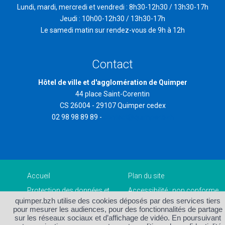
Lundi, mardi, mercredi et vendredi : 8h30-12h30 / 13h30-17h
Jeudi : 10h00-12h30 / 13h30-17h
Le samedi matin sur rendez-vous de 9h à 12h
Contact
Hôtel de ville et d'agglomération de Quimper
44 place Saint-Corentin
CS 26004 - 29107 Quimper cedex
02 98 98 89 89 -
contact@quimper.bzh
Accueil
Plan du site
Protection des données et
Accessibilité : non conforme
gestion des cookies
quimper.bzh utilise des cookies déposés par des services tiers
Mentions légales et crédits
Contact
pour mesurer les audiences, pour des fonctionnalités de partage
sur les réseaux sociaux et d’affichage de vidéo. En poursuivant