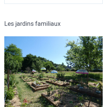
Les jardins familiaux
Météo/UV
Webcams
Select Language
▼
BREZHONEG