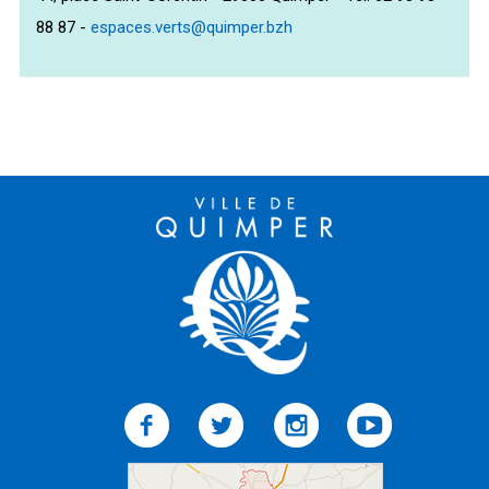
88 87 -
espaces.verts@quimper.bzh