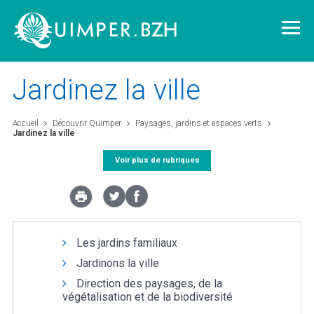
Jardinez la ville
Accueil
Découvrir Quimper
Paysages, jardins et espaces verts
Jardinez la ville
Vivre à Quimper
Voir plus de rubriques
Découvrir Quimper
Quimper demain
Les jardins familiaux
Quimper citoyenne
Jardinons la ville
Direction des paysages, de la
végétalisation et de la biodiversité
L'agglomération