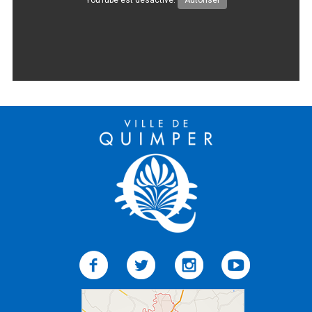
Météo/UV
Webcams
Select Language
▼
BREZHONEG