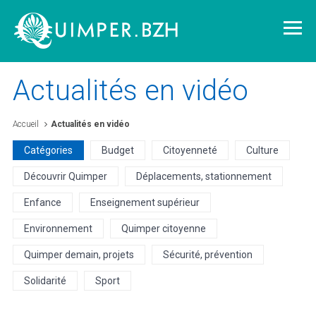
Actualités en vidéo
Accueil
Actualités en vidéo
Vivre à Quimper
Catégories
Budget
Citoyenneté
Culture
Découvrir Quimper
Déplacements, stationnement
Découvrir Quimper
Enfance
Enseignement supérieur
Quimper demain
Environnement
Quimper citoyenne
Quimper demain, projets
Sécurité, prévention
Quimper citoyenne
Solidarité
Sport
L'agglomération