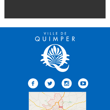
Météo/UV
Webcams
Select Language
▼
BREZHONEG