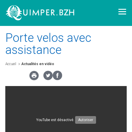
Porte velos avec
assistance
Vivre à Quimper
Accueil
Actualités en vidéo
Découvrir Quimper
Quimper demain
Quimper citoyenne
YouTube est désactivé.
Autoriser
L'agglomération