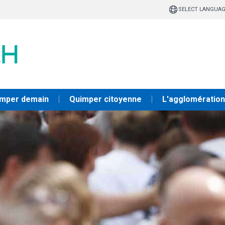
SELECT LANGUA
mper demain
Quimper citoyenne
L'agglomération