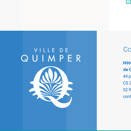
Co
Hôte
de 
44 p
CS 
02 9
con