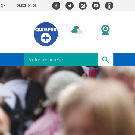
BREZHONEG
GE
▼
Météo/UV
Webcams