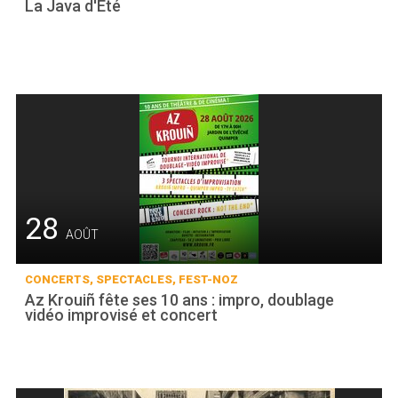
La Java d'Été
28
AOÛT
CONCERTS, SPECTACLES, FEST-NOZ
Az Krouiñ fête ses 10 ans : impro, doublage
vidéo improvisé et concert