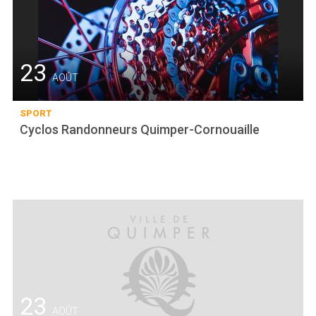
23
AOÛT
SPORT
Cyclos Randonneurs Quimper-Cornouaille
23
AOÛT