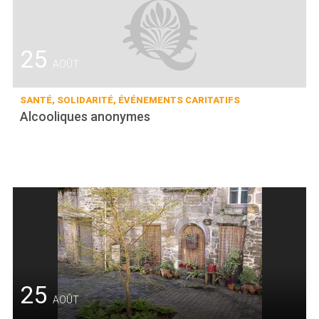
25
AOÛT
SANTÉ, SOLIDARITÉ, ÉVÉNEMENTS CARITATIFS
Alcooliques anonymes
25
AOÛT