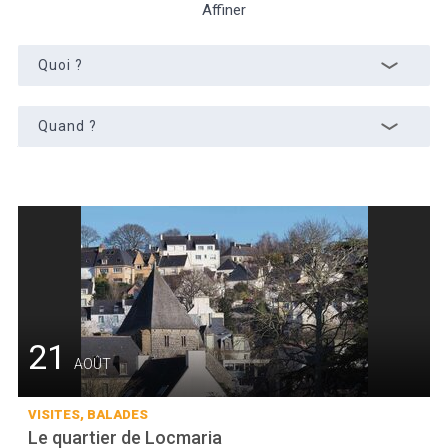
Affiner
Quoi ?
Météo/UV
Webcams
Select Language
▼
Quand ?
BREZHONEG
21
AOÛT
VISITES, BALADES
Le quartier de Locmaria