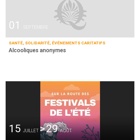
01
SEPTEMBRE
SANTÉ, SOLIDARITÉ, ÉVÉNEMENTS CARITATIFS
Alcooliques anonymes
15
>
29
JUILLET
AOÛT