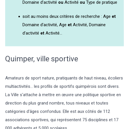
Domaine d’activité
ou
Activité
ou
Type de pratique
soit au moins deux critères de recherche : Age
et
Domaine d’activité, Age
et
Activité, Domaine
d’activité
et
Activité...
Météo/UV
Webcams
Select Language
▼
BREZHONEG
Quimper, ville sportive
Amateurs de sport nature, pratiquants de haut niveau, écoliers
multiactivités... les profils de sportifs quimpérois sont divers.
La Ville s'attache à mettre en œuvre une politique sportive en
direction du plus grand nombre, tous niveaux et toutes
catégories d'âges confondus. Elle est aux côtés de 112
associations sportives, qui représentent 75 disciplines et 17
000 adhérents et 5 000 scolaires.