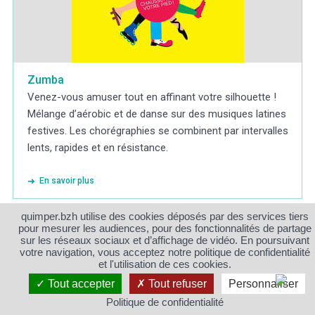
Zumba
Venez-vous amuser tout en affinant votre silhouette !
Mélange d’aérobic et de danse sur des musiques latines
festives. Les chorégraphies se combinent par intervalles
lents, rapides et en résistance.
En savoir plus
quimper.bzh utilise des cookies déposés par des services tiers
Fitness, musculation et
pour mesurer les audiences, pour des fonctionnalités de partage
À PARTIR DE 15 ANS
remise en forme
sur les réseaux sociaux et d’affichage de vidéo. En poursuivant
votre navigation, vous acceptez notre politique de confidentialité
et l'utilisation de ces cookies.
Tout accepter
Tout refuser
Personnaliser
Politique de confidentialité