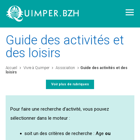
Guide des activités et
des loisirs
Vivre à Quimper
Accueil
Vivre à Quimper
Association
Guide des activités et des
loisirs
Découvrir Quimper
Voir plus de rubriques
Quimper demain
Pour faire une recherche d’activité, vous pouvez
Quimper citoyenne
sélectionner dans le moteur :
soit un des critères de recherche : Age
ou
L'agglomération