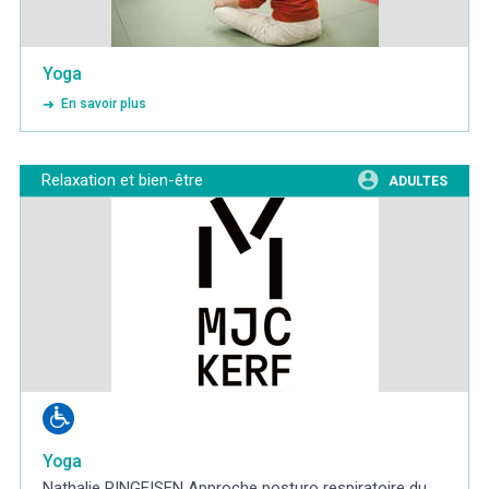
Yoga
En savoir plus
Relaxation et bien-être
ADULTES
Yoga
Nathalie RINGEISEN Approche posturo respiratoire du