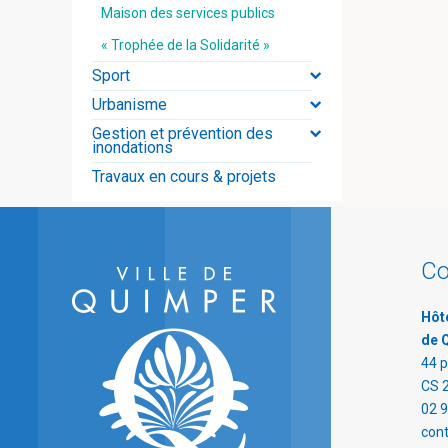
Maison des services publics
« Trophée de la Solidarité »
Sport
Urbanisme
Gestion et prévention des
inondations
Travaux en cours & projets
Co
Hôte
de 
44 p
CS 
02 9
con