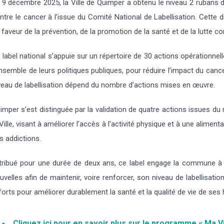
 9 décembre 2025, la Ville de Quimper a obtenu le niveau 2 rubans de l
ntre le cancer à l’issue du Comité National de Labellisation. Cette
 faveur de la prévention, de la promotion de la santé et de la lutte co
 label national s’appuie sur un répertoire de 30 actions opérationnel
ensemble de leurs politiques publiques, pour réduire l’impact du can
veau de labellisation dépend du nombre d’actions mises en œuvre.
imper s’est distinguée par la validation de quatre actions issues du 
 Ville, visant à améliorer l’accès à l’activité physique et à une alimen
s addictions.
tribué pour une durée de deux ans, ce label engage la commune à 
uvelles afin de maintenir, voire renforcer, son niveau de labellisati
forts pour améliorer durablement la santé et la qualité de vie de ses h
Cliquez ici pour en savoir plus sur le programme « Ma Vi