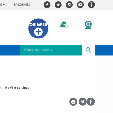
BREZHONEG
GE
▼
Météo/UV
Webcams
é
Ma Ville se Ligue