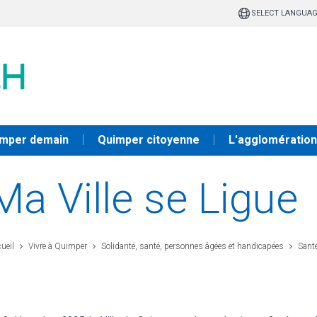
SELECT LANGUA
mper demain
Quimper citoyenne
L'agglomération
Ma Ville se Ligue
ueil
Vivre à Quimper
Solidarité, santé, personnes âgées et handicapées
Sant