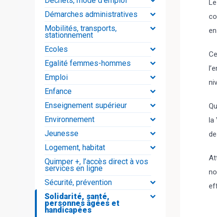
Déchets, mode d'emploi
Le
Démarches administratives
co
Mobilités, transports,
en
stationnement
Ecoles
Ce
Egalité femmes-hommes
l’
Emploi
ni
Enfance
Enseignement supérieur
Qu
Environnement
la
Jeunesse
de
Logement, habitat
At
Quimper +, l’accès direct à vos
services en ligne
no
Sécurité, prévention
ef
Solidarité, santé,
personnes âgées et
handicapées