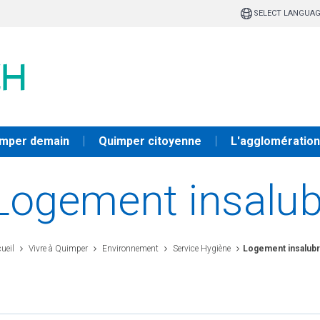
SELECT LANGUA
mper demain
Quimper citoyenne
L'agglomération
Logement insalub
ueil
Vivre à Quimper
Environnement
Service Hygiène
Logement insalub